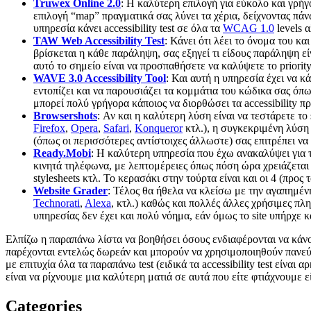
Truwex Online 2.0
: Η καλύτερη επιλογή για εύκολο και γρήγο
επιλογή “map” πραγματικά σας λύνει τα χέρια, δείχνοντας πάν
υπηρεσία κάνει accessibility test σε όλα τα
WCAG 1.0
levels α
TAW Web Accessibility Test
: Κάνει ότι λέει το όνομα του κα
βρίσκεται η κάθε παράληψη, σας εξηγεί τι είδους παράληψη είν
αυτό το σημείο είναι να προσπαθήσετε να καλύψετε το priority 
WAVE 3.0 Accessibility Tool
: Και αυτή η υπηρεσία έχει να κ
εντοπίζει και να παρουσιάζει τα κομμάτια του κώδικα σας όπως
μπορεί πολύ γρήγορα κάποιος να διορθώσει τα accessibility π
Browsershots
: Αν και η καλύτερη λύση είναι να τεστάρετε το
Firefox
,
Opera
,
Safari
,
Konqueror
κτλ.), η συγκεκριμένη λύση 
(όπως οι περισσότερες αντίστοιχες άλλωστε) σας επιτρέπει να 
Ready.Mobi
: H καλύτερη υπηρεσία που έχω ανακαλύψει για τ
κινητά τηλέφωνα, με λεπτομέρειες όπως πόση ώρα χρειάζεται 
stylesheets κτλ. Το κερασάκι στην τούρτα είναι και οι 4 (πρ
Website Grader
: Τέλος θα ήθελα να κλείσω με την αγαπημέ
Technorati
,
Alexa
, κτλ.) καθώς και πολλές άλλες χρήσιμες πλη
υπηρεσίας δεν έχει και πολύ νόημα, εάν όμως το site υπήρχε και
Ελπίζω η παραπάνω λίστα να βοηθήσει όσους ενδιαφέρονται να κάνου
παρέχονται εντελώς δωρεάν και μπορούν να χρησιμοποιηθούν πανεύκο
με επιτυχία όλα τα παραπάνω test (ειδικά τα accessibility test είνα
είναι να ρίχνουμε μια καλύτερη ματιά σε αυτά που είτε φτιάχνουμε ε
Categories