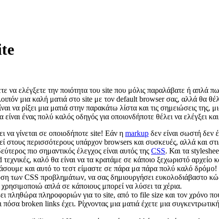
ite
τε να ελέγξετε την ποιότητα του site που μόλις παραλάβατε ή απλά πως
 λοιπόν μια καλή ματιά στο site με τον default browser σας, αλλά θα θ
αι να ρίξει μια ματιά στην παρακάτω λίστα και τις σημειώσεις της, μι
ίναι ένας πολύ καλός οδηγός για οποιονδήποτε θέλει να ελέγξει και 
ι να γίνεται σε οποιοδήποτε site! Εάν η
markup
δεν είναι σωστή δεν έ
ργεί στους περισσότερους υπάρχον browsers και συσκευές, αλλά και στ
εύτερος πιο σημαντικός έλεγχος είναι αυτός της
CSS
. Και τα styleshe
d τεχνικές, καλό θα είναι να τα κρατάμε σε κάποιο ξεχωριστό αρχείο
εράσουμε και αυτό το τεστ είμαστε σε πάρα μα πάρα πολύ καλό δρόμο!
υση των CSS προβλημάτων, να σας δημιουργήσει ευκολοδιάβαστο κώδι
ο χρησιμοποιώ απλά σε κάποιους μπορεί να λύσει τα χέρια.
ι πληθώρα πληροφοριών για το site, από το file size και τον χρόνο π
 και πόσα broken links έχει. Ρίχνοντας μια ματιά έχετε μια συγκεντρωτική