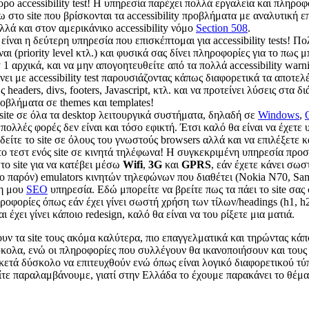
ρο accessibility test! Η υπηρεσία παρέχει πολλά εργαλεία και πληροφορ
ω στο site που βρίσκονται τα accessibility προβλήματα με αναλυτική
λλά και στον αμερικάνικο accessibility νόμο
Section 508
.
ι είναι η δεύτερη υπηρεσία που επισκέπτομαι για accessibility tests! 
αι (priority level κτλ.) και φυσικά σας δίνει πληροφορίες για το πω
1 αρχικά, και να μην απογοητευθείτε από τα πολλά accessibility warni
άνει με accessibility test παρουσιάζοντας κάπως διαφορετικά τα αποτε
 headers, divs, footers, Javascript, κτλ. και να προτείνει λύσεις στ
ροβλήματα σε themes και templates!
 site σε όλα τα desktop λειτουργικά συστήματα, δηλαδή σε
Windows
,
πολλές φορές δεν είναι και τόσο εφικτή. Έτσι καλό θα είναι να έχετε
δείτε το site σε όλους του γνωστούς browsers αλλά και να επιλέξετε κα
ο τεστ ενός site σε κινητά τηλέφωνα! Η συγκεκριμένη υπηρεσία προσφ
το site για να κατέβει μέσω
Wifi
,
3G
και
GPRS
, εάν έχετε κάνει σωσ
ος το παρόν) emulators κινητών τηλεφώνων που διαθέτει (Nokia N70, S
νη μου
SEO
υπηρεσία. Εδώ μπορείτε να βρείτε πως τα πάει το site σας
ροφορίες όπως εάν έχει γίνει σωστή χρήση των τίλων/headings (h1, h2,
 έχει γίνει κάποιο redesign, καλό θα είναι να του ρίξετε μια ματιά.
ν τα site τους ακόμα καλύτερα, πιο επαγγελματικά και τηρώντας κάπο
λα, ενώ οι πληροφορίες που συλλέγουν θα ικανοποιήσουν και τους πι
ι αρκετά δύσκολο να επιτευχθούν ενώ όπως είναι λογικό διαφορετικού τύπ
ίτε παραλαμβάνουμε, γιατί στην Ελλάδα το έχουμε παρακάνει το θέμα με