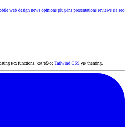
obile web design
news
opinions
plug-ins
presentations
reviews
ria
seo
osting και functions, και τέλος
Tailwind CSS
για theming.