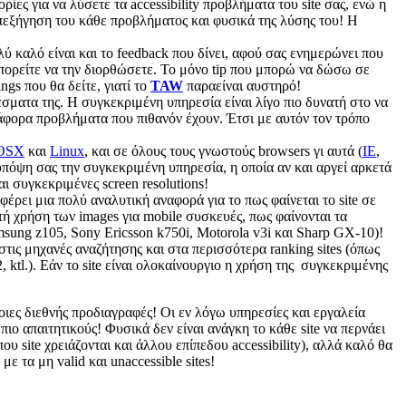
ίες για να λύσετε τα accessibility προβλήματα του site σας, ενώ η
 επεξήγηση του κάθε προβλήματος και φυσικά της λύσης του! Η
Πολύ καλό είναι και το feedback που δίνει, αφού σας ενημερώνει που
ς μπορείτε να την διορθώσετε. Το μόνο tip που μπορώ να δώσω σε
ngs που θα δείτε, γιατί το
TAW
παραείναι αυστηρό!
λέσματα της. Η συγκεκριμένη υπηρεσία είναι λίγο πιο δυνατή στο να
α διάφορα προβλήματα που πιθανόν έχουν. Έτσι με αυτόν τον τρόπο
OSX
και
Linux
, και σε όλους τους γνωστούς browsers γι αυτά (
IE
,
 υπόψη σας την συγκεκριμένη υπηρεσία, η οποία αν και αργεί αρκετά
ι συγκεκριμένες screen resolutions!
έρει μια πολύ αναλυτική αναφορά για το πως φαίνεται το site σε
τή χρήση των images για mobile συσκευές, πως φαίνονται τα
amsung z105, Sony Ericsson k750i, Motorola v3i και Sharp GX-10)!
 στις μηχανές αναζήτησης και στα περισσότερα ranking sites (όπως
 ktl.). Εάν το site είναι ολοκαίνουργιο η χρήση της συγκεκριμένης
ιες διεθνής προδιαγραφές! Οι εν λόγω υπηρεσίες και εργαλεία
ο απαιτητικούς! Φυσικά δεν είναι ανάγκη το κάθε site να περνάει
ου site χρειάζονται και άλλου επίπεδου accessibility), αλλά καλό θα
 τα μη valid και unaccessible sites!