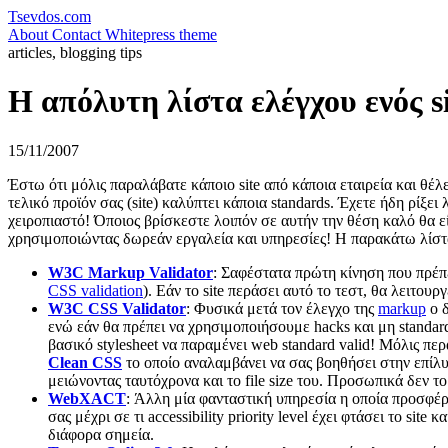
Tsevdos.com
About
Contact
Whitepress theme
articles, blogging tips
Η απόλυτη λίστα ελέγχου ενός s
15/11/2007
Έστω ότι μόλις παραλάβατε κάποιο site από κάποια εταιρεία και θέλε
τελικό προϊόν σας (site) καλύπτει κάποια standards. Έχετε ήδη ρίξει
χειροπιαστό! Όποιος βρίσκεστε λοιπόν σε αυτήν την θέση καλό θα είν
χρησιμοποιώντας δωρεάν εργαλεία και υπηρεσίες! Η παρακάτω λίστα ε
W3C Markup Validator
: Σαφέστατα πρώτη κίνηση που πρέπε
CSS validation
). Εάν το site περάσει αυτό το τεστ, θα λειτου
W3C CSS Validator
: Φυσικά μετά τον έλεγχο της
markup
ο δ
ενώ εάν θα πρέπει να χρησιμοποιήσουμε hacks και μη standar
βασικό stylesheet να παραμένει web standard valid! Μόλις π
Clean CSS
το οποίο αναλαμβάνει να σας βοηθήσει στην επίλ
μειώνοντας ταυτόχρονα και το file size του. Προσωπικά δεν τ
WebXACT
: Άλλη μία φανταστική υπηρεσία η οποία προσφέρε
σας μέχρι σε τι accessibility priority level έχει φτάσει το site
διάφορα σημεία.