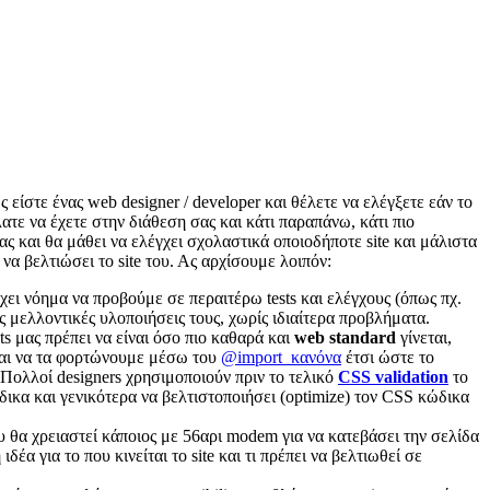
 είστε ένας web designer / developer και θέλετε να ελέγξετε εάν το
έλατε να έχετε στην διάθεση σας και κάτι παραπάνω, κάτι πιο
ας και θα μάθει να ελέγχει σχολαστικά οποιοδήποτε site και μάλιστα
να βελτιώσει το site του. Ας αρχίσουμε λοιπόν:
χει νόημα να προβούμε σε περαιτέρω tests και ελέγχους (όπως πχ.
ις μελλοντικές υλοποιήσεις τους, χωρίς ιδιαίτερα προβλήματα.
ets μας πρέπει να είναι όσο πιο καθαρά και
web standard
γίνεται,
 και να τα φορτώνουμε μέσω του
@import κανόνα
έτσι ώστε το
 Πολλοί designers χρησιμοποιούν πριν το τελικό
CSS validation
το
κα και γενικότερα να βελτιστοποιήσει (optimize) τον CSS κώδικα
ου θα χρειαστεί κάποιος με 56αρι modem για να κατεβάσει την σελίδα
 ιδέα για το που κινείται το site και τι πρέπει να βελτιωθεί σε