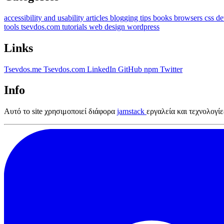
accessibility and usability
articles
blogging tips
books
browsers
css
de
tools
tsevdos.com
tutorials
web design
wordpress
Links
Tsevdos.me
Tsevdos.com
LinkedIn
GitHub
npm
Twitter
Info
Αυτό το site χρησιμοποιεί διάφορα
jamstack
εργαλεία και τεχνολογί