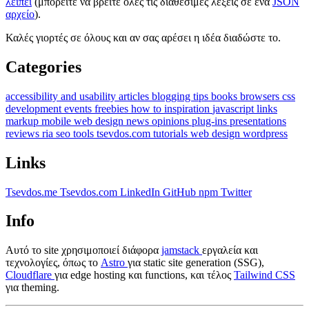
λείπει
(μπορείτε να βρείτε όλες τις διαθέσιμες λέξεις σε ένα
JSON
αρχείο
).
Καλές γιορτές σε όλους και αν σας αρέσει η ιδέα διαδώστε το.
Categories
accessibility and usability
articles
blogging tips
books
browsers
css
development
events
freebies
how to
inspiration
javascript
links
markup
mobile web design
news
opinions
plug-ins
presentations
reviews
ria
seo
tools
tsevdos.com
tutorials
web design
wordpress
Links
Tsevdos.me
Tsevdos.com
LinkedIn
GitHub
npm
Twitter
Info
Αυτό το site χρησιμοποιεί διάφορα
jamstack
εργαλεία και
τεχνολογίες, όπως το
Astro
για static site generation (SSG),
Cloudflare
για edge hosting και functions, και τέλος
Tailwind CSS
για theming.