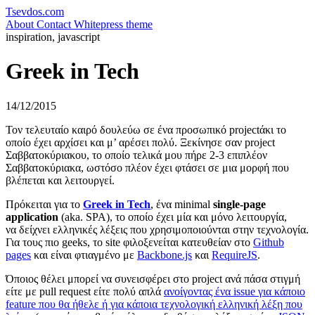
Tsevdos.com
About
Contact
Whitepress theme
inspiration, javascript
Greek in Tech
14/12/2015
Τον τελευταίο καιρό δουλεύω σε ένα προσωπικό projectάκι το
οποίο έχει αρχίσει και μ’ αρέσει πολύ. Ξεκίνησε σαν project
Σαββατοκύριακου, το οποίο τελικά μου πήρε 2-3 επιπλέον
Σαββατοκύριακα, ωστόσο πλέον έχει φτάσει σε μια μορφή που
βλέπεται και λειτουργεί.
Πρόκειται για το
Greek in Tech
, ένα minimal
single-page
application
(aka. SPA), το οποίο έχει μία και μόνο λειτουργία,
να δείχνει ελληνικές λέξεις που χρησιμοποιούνται στην τεχνολογία.
Για τους πιο geeks, το site φιλοξενείται κατευθείαν στο
Github
pages
και είναι φτιαγμένο με
Backbone.js
και
RequireJS
.
Όποιος θέλει μπορεί να συνεισφέρει στο project ανά πάσα στιγμή
είτε με pull request είτε πολύ απλά
ανοίγοντας ένα issue για κάποιο
feature που θα ήθελε ή για κάποια τεχνολογική ελληνική λέξη που