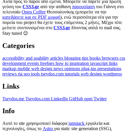
Αυτά προς το παρόν από εμένα. Μπορείτε να πάρετε μια πρώτη
γεύση του
CSS3.gr
από την απίθανη
παρουσίαση
του Γιάννη στο
τελευταίο
Open Coffee
Θεσσαλονίκης (μπορείτε να την
κατεβάσετε και σε PDF μορφή
), ενώ περισσότερα νέα για την
πορεία του project θα έχετε τους επόμενους 2 μήνες. Μέχρι τότε
μείνετε συντονισμένοι στο
CSS3.gr
δίνοντας απλά το mail σας.
Stay tuned 😉
Categories
accessibility and usability
articles
blogging tips
books
browsers
css
development
events
freebies
how to
inspiration
javascript
links
markup
mobile web design
news
opinions
plug-ins
presentations
reviews
ria
seo
tools
tsevdos.com
tutorials
web design
wordpress
Links
Tsevdos.me
Tsevdos.com
LinkedIn
GitHub
npm
Twitter
Info
Αυτό το site χρησιμοποιεί διάφορα
jamstack
εργαλεία και
τεχνολογίες, όπως το
Astro
για static site generation (SSG),