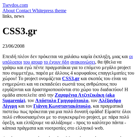
Tsevdos.com
About
Contact
Whitepress theme
links, news
CSS3.gr
23/06/2008
Επειδή πλέον δεν πρόκειται να χαλάσω καμία έκπληξη, μιας και
οι
υπόλοιποι
του group
το έχουν ήδη
ανακοινώσει
, θα ήθελα να
γράψω και εγώ πέντε πραγματάκια για το επόμενο μεγάλο project
που συμμετέχω, παρέα με άλλους 4 κορυφαίους επαγγελματίες του
χώρου! To project ονομάζεται
CSS3.gr
και σκοπός του είναι να
ενημερώνει και να εκπαιδεύει σωστά τους ανθρώπους που
εργάζονται και δραστηριοποιούνται στο χώρο του διαδικτύου! Η
ομάδα αποτελείτε από την
Ζαχαρένια Ατζιτζικάκη (aka
Sugarenia)
, τον
Απόστολο Γρηγορόπουλο
, τον
Αλέξανδρο
Λίγγρη
και τον
Γιάννη Κωνσταντακόπουλο
, και πραγματικά
πιστεύω πως πρόκειται για μια πολύ δυνατή ομάδα! Είμαστε όλοι
πολύ ενθουσιασμένοι με το συγκεκριμένο project, με πάρα πολύ
όρεξη, και ελπίζουμε να αλλάξουμε - προς το καλύτερο πάντα -
κάποια πράγματα και νοοτροπίες στο ελληνικό web.