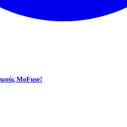
σμούς MoFuse!