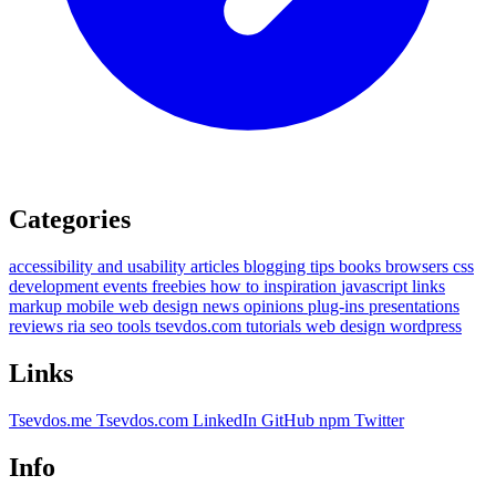
Categories
accessibility and usability
articles
blogging tips
books
browsers
css
development
events
freebies
how to
inspiration
javascript
links
markup
mobile web design
news
opinions
plug-ins
presentations
reviews
ria
seo
tools
tsevdos.com
tutorials
web design
wordpress
Links
Tsevdos.me
Tsevdos.com
LinkedIn
GitHub
npm
Twitter
Info